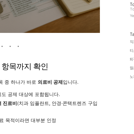
방
인
To
문
기
To
자
글
Ye
수
T
직
티
퇴
여 항목까지 확인
월
노
목 중 하나가 바로
의료비 공제
입니다.
비도 공제 대상에 포함됩니다.
 진료비
(치과 임플란트, 안경·콘택트렌즈 구입
치료 목적이라면 대부분 인정