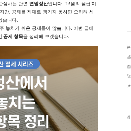
 관심사는 단연
연말정산
입니다. ‘13월의 월급’이
지만, 공제를 제대로 챙기지 못하면 오히려 세
있습니다.
주 놓치기 쉬운 공제들이 많습니다. 이번 글에
 공제 항목
을 정리해 보겠습니다.
분




최
최
근
글
과