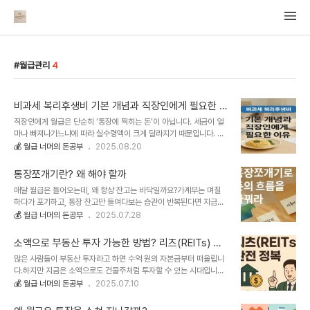
월급관리
4
비과세 복리후생비 기본 개념과 직장인에게 필요한 이
유
직장인에게 월급은 단순히 ‘통장에 찍히는 돈’이 아닙니다. 세금이 얼
마나 빠져나가느냐에 따라 실수령액이 크게 달라지기 때문입니다. 이
과정에서 중요한 역할을 하는 것이 바로 비과세 복리후생비입니다. 이
💰 월급 너머의 돈공부
2025.08.20
름은 어렵게 느껴지지만, 쉽게 말해 세금이 붙지 않는 복리후생성 비용
을 의미합니다.이번 글에서는 비과세 복리후생비의 개념과 필요성을
통장쪼개기란? 왜 해야 할까
정리해 드리겠습니다.1. 비과세 복리후생비란 무엇인가?비과세 복리후
매달 월급은 들어오는데, 왜 항상 잔고는 바닥일까요?가계부는 며칠
생비는 말 그대로 세금을 매기지 않는 복리후생비를 뜻합니다. 회사가
하다가 포기하고, 통장 잔고만 들여다보는 습관이 반복된다면 지금이
직원의 생활 안정과 복지를 위해 지급하는 비용 중, 세법에서 특정 한
바로 통장 구조를 바꿔야 할 때입니다.‘통장쪼개기’는 돈을 관리하는
💰 월급 너머의 돈공부
2025.07.28
도까지는 과세하지 않도록 정해 둔 항목이 여기에 해당됩니다.예를 들
가장 기본적이면서도 강력한 도구입니다. 복잡한 금융 지식 없이도, 구
어 회사에서 식대를 지급한다면, 세법에서 정한 월 20만 원까지는 과
조만 바꿔도 지출이 보이고, 미래가 보입니다.1. 통장쪼개기란?말 그대
세 대상에서 제외됩니다.즉, 동일한 급여를 ..
소액으로 부동산 투자 가능한 방법? 리츠(REITs) 완
로 한 개의 통장을 여러 개로 나누어 운영하는 방식입니다.은행 계좌를
전 정복
많은 사람들이 부동산 투자라고 하면 수억 원의 자본금부터 떠올립니
물리적으로 여러 개 만드는 경우도 있고, 한 계좌 안에서 자동이체로
다.하지만 지금은 소액으로도 건물주처럼 투자할 수 있는 시대입니다.
분산 관리하는 경우도 있습니다.핵심은 단순합니다.돈을 목적에 따라
그 방법 중 하나가 바로 ‘리츠(REITs)’입니다.오늘은 부동산 투자의
💰 월급 너머의 돈공부
2025.07.10
분리해서 관리하면, 쓸 돈과 안 쓸 돈이 명확해진다는 점입니다.2. 왜
진입장벽을 낮춰주는 리츠에 대해기초부터 실제 투자 방법까지 완전
통장을 쪼개야 할까?하나의 통장에 모든 돈이 모여 있으면,내가 지금
정복해보겠습니다.리츠(REITs)란 무엇인가요?리츠(REITs, Real
쓸 수 있는 돈이 ‘전부’처럼 ..