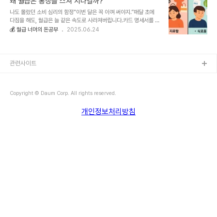
왜 월급은 통장을 스쳐 지나갈까?
Estate Investment Trusts)는여러 투자자로부터 자금을 모아 부
나도 몰랐던 소비 심리의 함정“이번 달은 꼭 아껴 써야지.”매달 초에
동산에 투자하고그 수익을 배당금으로 나누는 금융 상품입니다.쉽게
다짐을 해도, 월급은 늘 같은 속도로 사라져버립니다.카드 명세서를 보
말해,부동산을 조각내어 소액으로 투자하는 방식이라고 볼 수 있습니
면 한숨이 절로 나오고, ‘내가 이렇게까지 썼나?’ 싶은 생각이 들죠.월
💰 월급 너머의 돈공부
2025.06.24
다.리츠의 투자 방식1. 에쿼티 리츠 (Equity REITs)건물을 직접 보유
급이 적은 것도 문제지만, 정작 어디에 새는지도 모르게 사라진다는 게
하고임대 수익 및 자산 가치 상승으로 수익 창출2. 모기지 리츠
더 무서운 일이었습니다.🧩 돈이 사라지는 패턴, 나도 모르게 반복되
(Mortgage ..
고 있었다예전의 저는 월급날이면 작은 보상을 줬어요.좋아하던 디저
트를 사 먹고, 온라인 쇼핑몰 장바구니에 담아둔 물건을 결제했습니
관련사이트
다.“이번 달도 고생했잖아.” 라는 마음으로요. 문제는 이 작은 보상이
습관처럼 반복됐다는 것.퇴근 후 피곤하다는 이유로 시킨 배달음식,기
분이 가라앉은 날 무심코 결제한 유튜브 프리미엄,몇 달에 한 번 입을
Copyright © Daum Corp. All rights reserved.
까 말까 한 옷까지. 저는 제 ..
개인정보처리방침