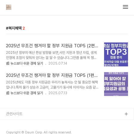
복지혜택
2
2025년 무조건 챙겨야 할 정부 지원금 TOP5 (2편)
꼭 챙겨야 할 핵심 정부지원금 TOP3 집중 분석
2025년 정부의 예산 편성 방향을 보면,서민 지원과 청년 자립, 생계
안정에 초점이 맞춰져 있다는 걸 알 수 있습니다.그만큼 올해 꼭 챙겨
야 할 주요 지원금도 비슷한 방향성을 따르고 있죠. 오늘은 검색량도
📰 뉴스보다 쉬운 경제 읽기
2025.07.14
많고, 수혜 대상도 넓은 대표적인 3가지 핵심 지원금을지원 대상, 금
액, 신청 조건, 주의사항 중심으로 정리해보겠습니다.① 전세자금 대
2025년 무조건 챙겨야 할 정부 지원금 TOP5 (1편)
출 보증료 지원 (주택도시보증공사 HUG)지원 대상: 무주택 세대주 /
꼭 알아야 할 정부지원금의 중요성과 공통 조건
2025년에도 각종 정부 지원금은 우리가 놓쳐서는 안 될 중요한 혜택
연소득 5천만 원 이하(맞벌이 6천만 원 이하)지원 내용: 전세보증금
입니다.특히 물가 상승과 고금리, 고물가가 동시에 이어지는 요즘 같은
대출 시 발생하는 보증료 일부 또는 전액 지원지원 금액: 연간 최대
시기엔,이런 제도 하나하나가 실질적인 ‘생활 안정 도구’가 되기도 하
📰 뉴스보다 쉬운 경제 읽기
2025.07.13
150만 원 (지자체마다 상이)신청 방법:은행을 통해 전세자금대출 실
죠.오늘은 본격적인 지원금 소개에 앞서,정부지원금이 왜 중요한지, 그
행보증서 발급 후 지자체 또는 HUG 사이트에서 신청신청 시기: 대부
리고 공통적으로 알아야 할 조건과 기준들을 짚어보려 합니다.지원금
분 대출 실행 후 3개월 ..
관련 정보를 제대로 알고 챙기는 것이 2025년 경제생활을 더 단단하
게 만들어 줄 수 있습니다.왜 ‘정부지원금’에 주목해야 할까?내가 낸
관련사이트
세금, 다시 돌려받는 기회정부지원금은 결국 국민이 낸 세금을 다시 혜
택의 형태로 되돌려주는 장치입니다.소득이 낮거나 특정 조건에 해당
할 때, 그에 맞는 지원금이 정해져 있습니다.몰라서 못 받는 경우가 생
Copyright © Daum Corp. All rights reserved.
각보다 많죠.정부가 제시하는 ‘사..